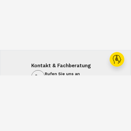
Kontakt & Fachberatung
Rufen Sie uns an
+43 1 60108-0
Schreiben Sie uns
office@spiral.at
7:00-16:00
7:00-12:30
Mo-Do
Fr
Service & Lösungen