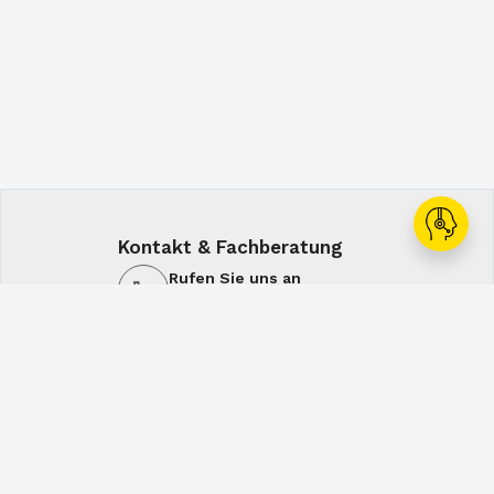
Kontakt & Fachberatung
Rufen Sie uns an
+43 1 60108-0
Schreiben Sie uns
office@spiral.at
7:00-16:00
7:00-12:30
Mo-Do
Fr
Service & Lösungen