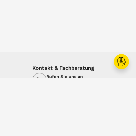
Kontakt & Fachberatung
Rufen Sie uns an
+43 1 60108-0
Schreiben Sie uns
office@spiral.at
7:00-16:00
7:00-12:30
Mo-Do
Fr
Service & Lösungen