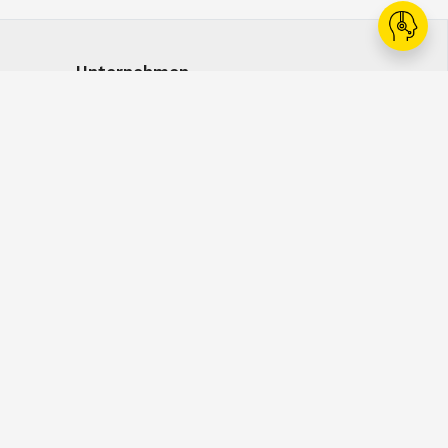
Unternehmen
Ansprechpersonen
Karriere
Kataloge
Whistleblowing
Click & Collect
WhatsApp
 Nutzungsbedinungung
Datenschutz
Cookies
Widerrufsbelehrung