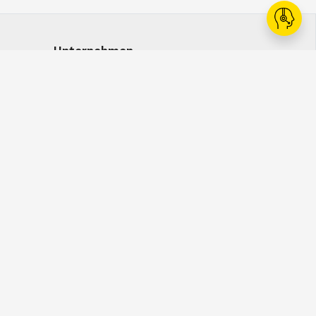
Unternehmen
Ansprechpersonen
Karriere
Kataloge
Whistleblowing
Click & Collect
WhatsApp
 Nutzungsbedinungung
Datenschutz
Cookies
Widerrufsbelehrung