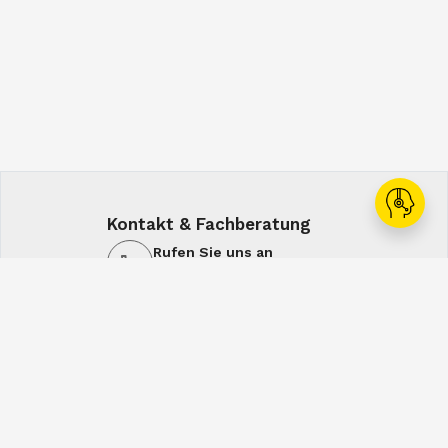
Kontakt & Fachberatung
Rufen Sie uns an
+43 1 60108-0
Schreiben Sie uns
office@spiral.at
7:00-16:00
7:00-12:30
Mo-Do
Fr
Service & Lösungen