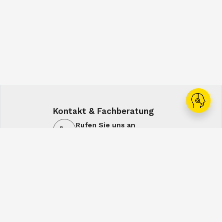
Kontakt & Fachberatung
Rufen Sie uns an
+43 1 60108-0
Schreiben Sie uns
office@spiral.at
7:00-16:00
7:00-12:30
Mo-Do
Fr
Service & Lösungen